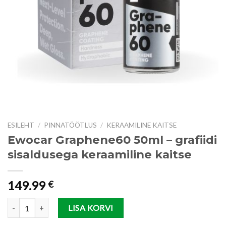
ESILEHT
/
PINNATÖÖTLUS
/
KERAAMILINE KAITSE
Ewocar Graphene60 50ml – grafiidi
sisaldusega keraamiline kaitse
149.99
€
Ewocar Graphene60 50ml - grafiidi sisaldusega keraamiline kaitse ko
LISA KORVI