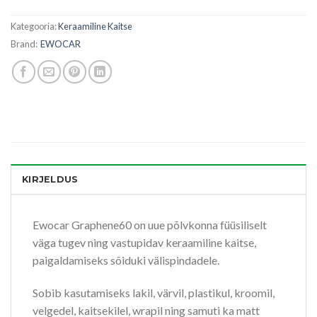
Kategooria:
Keraamiline Kaitse
Brand:
EWOCAR
KIRJELDUS
Ewocar Graphene60 on uue põlvkonna füüsiliselt
väga tugev ning vastupidav keraamiline kaitse,
paigaldamiseks sõiduki välispindadele.
Sobib kasutamiseks lakil, värvil, plastikul, kroomil,
velgedel, kaitsekilel, wrapil ning samuti ka matt