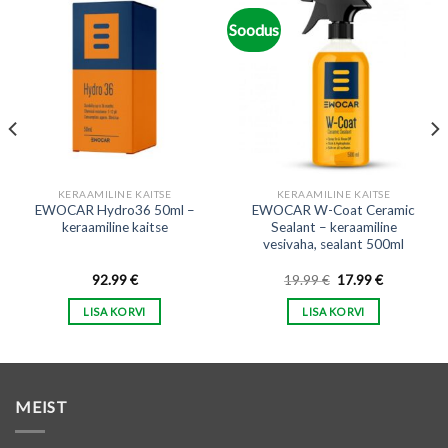
Soodus
KERAAMILINE KAITSE
KERAAMILINE KAITSE
EWOCAR Hydro36 50ml –
EWOCAR W-Coat Ceramic
keraamiline kaitse
Sealant – keraamiline
vesivaha, sealant 500ml
Algne
Praegune
92.99
€
19.99
€
17.99
€
hind
hind
oli:
on:
LISA KORVI
LISA KORVI
19.99 €.
17.99 €.
MEIST