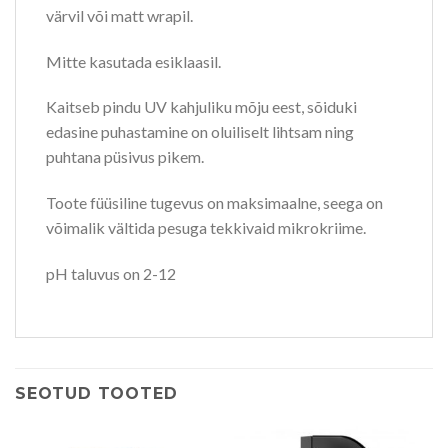
värvil või matt wrapil.
Mitte kasutada esiklaasil.
Kaitseb pindu UV kahjuliku mõju eest, sõiduki
edasine puhastamine on oluiliselt lihtsam ning
puhtana püsivus pikem.
Toote füüsiline tugevus on maksimaalne, seega on
võimalik vältida pesuga tekkivaid mikrokriime.
pH taluvus on 2-12
SEOTUD TOOTED