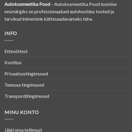
Autokosmeetika Pood
– Autokosmeetika Pood loomise
eesmärgiks on professionaalsed autohooldus tooted ja
tarvikud inimestele kättesaadavamaks teha.
INFO
Ettevõttest
Koolitus
Privaatsustingimused
Teenuse tingimused
Transporditingimused
MINU KONTO
Jälgi oma tellimust