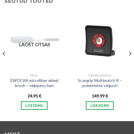
SEOTUD TOOTED
LAOST OTSAS
PESU
TÖÖVAHENDID
EWOCAR microfiber wheel
Scangrip Multimatch R –
brush – veljepesu hari
poleerimise valgusti
24.95
€
149.99
€
LOE EDASI
LISA KORVI