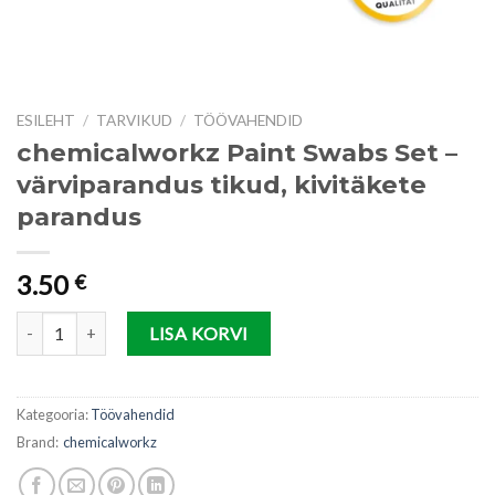
ESILEHT
/
TARVIKUD
/
TÖÖVAHENDID
chemicalworkz Paint Swabs Set –
värviparandus tikud, kivitäkete
parandus
3.50
€
chemicalworkz Paint Swabs Set - värviparandus tikud, kivitäkete pa
LISA KORVI
Kategooria:
Töövahendid
Brand:
chemicalworkz