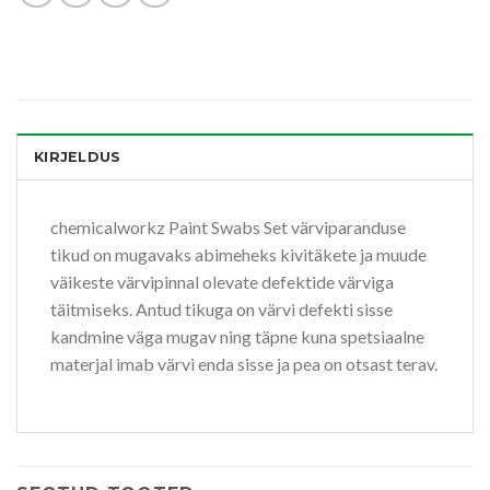
KIRJELDUS
chemicalworkz Paint Swabs Set värviparanduse
tikud on mugavaks abimeheks kivitäkete ja muude
väikeste värvipinnal olevate defektide värviga
täitmiseks. Antud tikuga on värvi defekti sisse
kandmine väga mugav ning täpne kuna spetsiaalne
materjal imab värvi enda sisse ja pea on otsast terav.